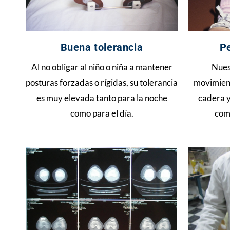
Buena tolerancia
P
Al no obligar al niño o niña a mantener
Nues
posturas forzadas o rígidas, su tolerancia
movimient
es muy elevada tanto para la noche
cadera y
como para el día.
como