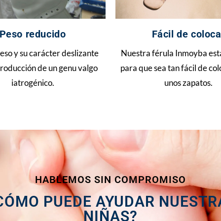
Peso reducido
Fácil de coloca
eso y su carácter deslizante
Nuestra férula Inmoyba es
 producción de un genu valgo
para que sea tan fácil de co
iatrogénico.
unos zapatos.
HABLEMOS SIN COMPROMISO
CÓMO PUEDE AYUDAR NUESTRA
NIÑAS?