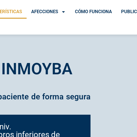
ERÍSTICAS
AFECCIONES
CÓMO FUNCIONA
PUBLI
te INMOYBA
 paciente de forma segura
niv.
os inferiores de